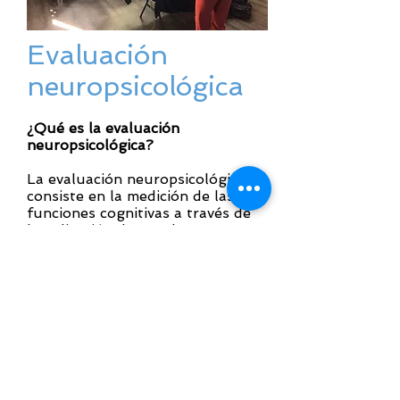
Evaluación
neuropsicológica
¿Qué es la evaluación
neuropsicológica?
La evaluación neuropsicológica
consiste en la medición de las
funciones cognitivas a través de
la aplicación de pruebas
estandarizadas, cuestionarios y
escalas psicológicas y
neuropsicológicas. Se utiliza
para conocer el desarrollo
cognitivo del niño y detectar si
cumple con los criterios para un
diagnóstico, conocer el estilo de
aprendizaje y dar
recomendaciones personalizadas.
Incluye un reporte que se