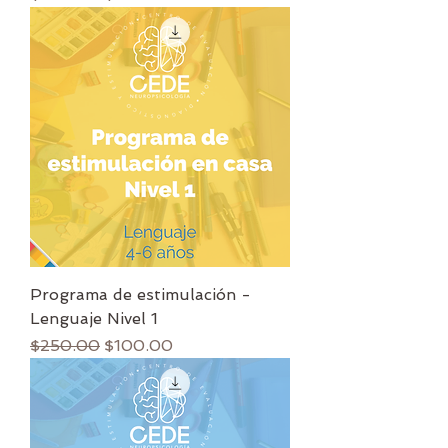
Programa de estimulación -
Lenguaje Nivel 1
Precio
Precio de oferta
$250.00
$100.00