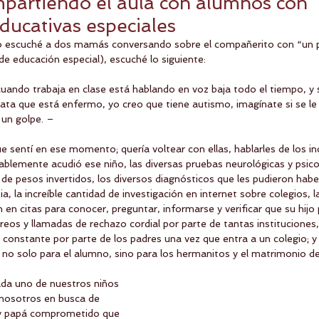
mpartiendo el aula con alumnos con
ducativas especiales
ado escuché a dos mamás conversando sobre el compañerito con “un 
de educación especial), escuché lo siguiente:
uando trabaja en clase está hablando en voz baja todo el tiempo, y 
enata que está enfermo, yo creo que tiene autismo, imagínate si se le
 un golpe. – 
e sentí en ese momento; quería voltear con ellas, hablarles de los in
blemente acudió ese niño, las diversas pruebas neurológicas y psicol
s de pesos invertidos, los diversos diagnósticos que les pudieron habe
a, la increíble cantidad de investigación en internet sobre colegios, l
 en citas para conocer, preguntar, informarse y verificar que su hijo 
reos y llamadas de rechazo cordial por parte de tantas instituciones,
 constante por parte de los padres una vez que entra a un colegio; y 
es no solo para el alumno, sino para los hermanitos y el matrimonio de
ada uno de nuestros niños 
 nosotros en busca de 
y papá comprometido que 