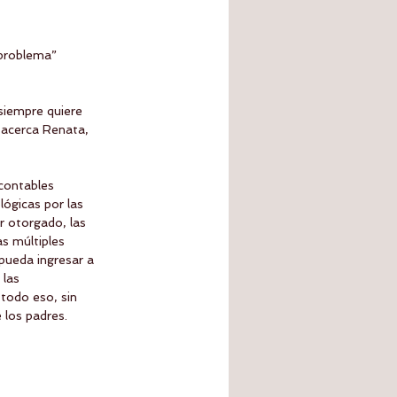
problema” 
siempre quiere 
 acerca Renata, 
contables 
ógicas por las 
r otorgado, las 
as múltiples 
pueda ingresar a 
 las 
todo eso, sin 
 los padres.