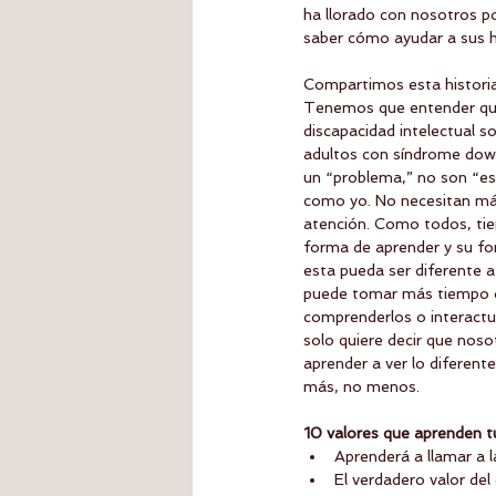
ha llorado con nosotros po
saber cómo ayudar a sus h
Compartimos esta historia
Tenemos que entender que 
discapacidad intelectual s
adultos con síndrome down
un “problema,” no son “es
como yo. No necesitan m
atención. Como todos, tie
forma de aprender y su fo
esta pueda ser diferente a
puede tomar más tiempo o
comprenderlos o interactua
solo quiere decir que nos
aprender a ver lo diferent
más, no menos.  
10 valores que aprenden tu
Aprenderá a llamar a 
El verdadero valor del