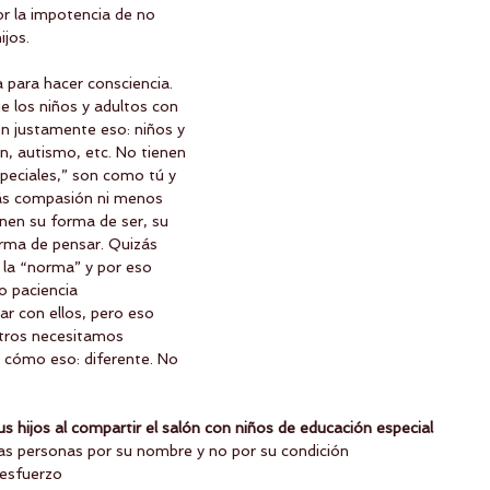
r la impotencia de no 
ijos.
 para hacer consciencia. 
los niños y adultos con 
on justamente eso: niños y 
, autismo, etc. No tienen 
peciales,” son como tú y 
ás compasión ni menos 
nen su forma de ser, su 
rma de pensar. Quizás 
 la “norma” y por eso 
 paciencia 
r con ellos, pero eso 
otros necesitamos 
e cómo eso: diferente. No 
s hijos al compartir el salón con niños de educación especial
las personas por su nombre y no por su condición  
 esfuerzo  