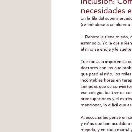
Inclusión: Co
necesidades e
En la fila del supermerc
(refiriéndose a un alumno 
– Renata le tiene miedo, c
estar solo. Yo le dije a R
el niño se enoje y le suelte
Fue tanta la impotencia qu
doctores con los que proba
que pasó el niño, los mile
incontables horas en terapi
llamadas que se convierten
ese colegio, los tantos cor
preocupaciones y el estrés
mencionar, lo difícil que 
Al escucharlas pensé en c
y niñas que han acudido a
mejoría, y en cada mamá 