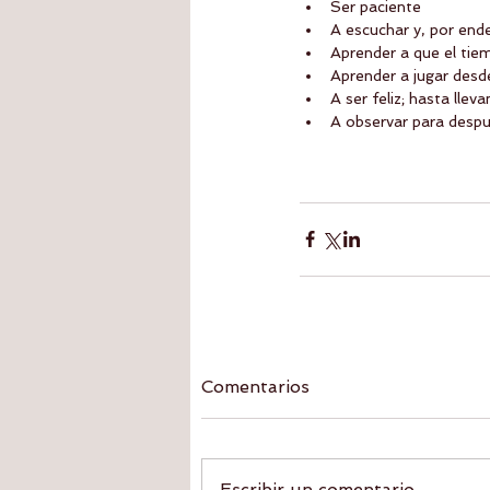
Ser paciente  
A escuchar y, por ende
Aprender a que el tiemp
Aprender a jugar desde
A ser feliz; hasta lle
A observar para despu
Comentarios
Escribir un comentario...