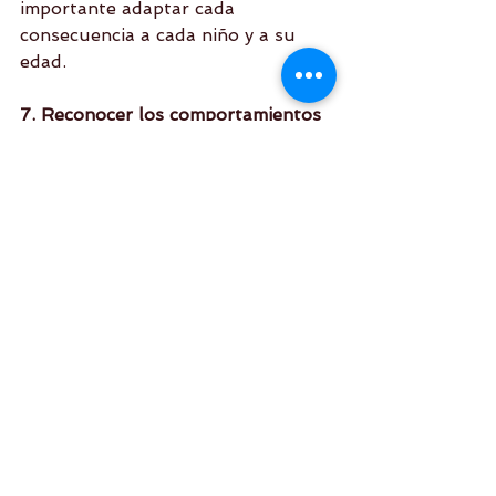
importante adaptar cada 
consecuencia a cada niño y a su 
edad.  
7. Reconocer los comportamientos 
deseables. 
Es importante también 
reconocer los comportamientos 
deseables y no solo enfocarse en lo 
negativo. “Hoy hiciste tu tarea muy 
tranquilo”. Enfocarse solo en lo 
negativo puede ocasionar que se 
sientan desmotivados y poco 
capaces.
8. Enfocarse en la solución. 
Es 
normal y esperado tener conflictos 
con los hijos. Es normal enojarse y 
desesperarse. Sin embargo, los 
conflictos siempre deben 